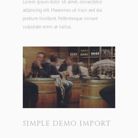
Lorem ipsum dolor sit amet, consectetur
adipiscing elit. Maecenas ut risus sed dui
pretium tincidunt. Pellentesque ornare
vulputate enim at luctus.
SIMPLE DEMO IMPORT