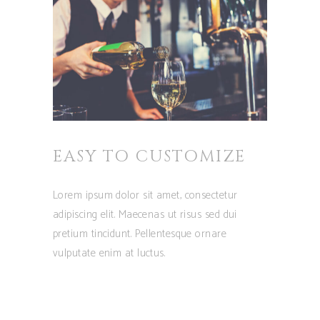
EASY TO CUSTOMIZE
Lorem ipsum dolor sit amet, consectetur
adipiscing elit. Maecenas ut risus sed dui
pretium tincidunt. Pellentesque ornare
vulputate enim at luctus.