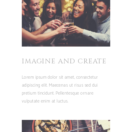
IMAGINE AND CREATE
Lorem ipsum dolor sit amet, consectetur
adipiscing elit. Maecenas ut risus sed dui
pretium tincidunt. Pellentesque ornare
vulputate enim at luctus.