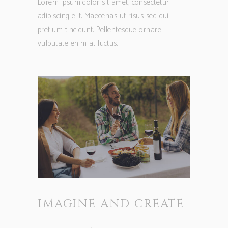
Lorem ipsum dolor sit amet, consectetur
adipiscing elit. Maecenas ut risus sed dui
pretium tincidunt. Pellentesque ornare
vulputate enim at luctus.
IMAGINE AND CREATE