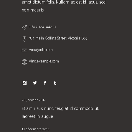
amet dictum felis. Nullam ac est id lacus, sed
non mauris.
1-677-124-44227
184 Main Collins Street Victoria 807
vino@info.com
vino.example.com
20 janvier 2017
Etiam risus nunc, feugiat id commodo ut,
laoreet in augue
18 décembre 2016