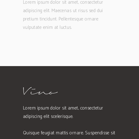
Lorem ipsum dolor sit amet, consectetur
adipiscing elit. Maecenas ut risus sed dui
pretium tincidunt. Pellentesque ornare
vulputate enim at luctus.
Lorem ipsum dolor sit amet, consectetur
adipiscing elit scelerisque.
Quisque feugiat mattis ornare. Suspendisse sit