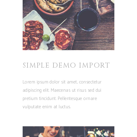
SIMPLE DEMO IMPORT
Lorem ipsum dolor sit amet, consectetur
adipiscing elit. Maecenas ut risus sed dui
pretium tincidunt. Pellentesque ornare
vulputate enim at luctus.