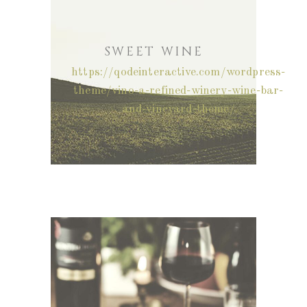
SWEET WINE
https://qodeinteractive.com/wordpress-
theme/vino-a-refined-winery-wine-bar-
and-vineyard-theme/