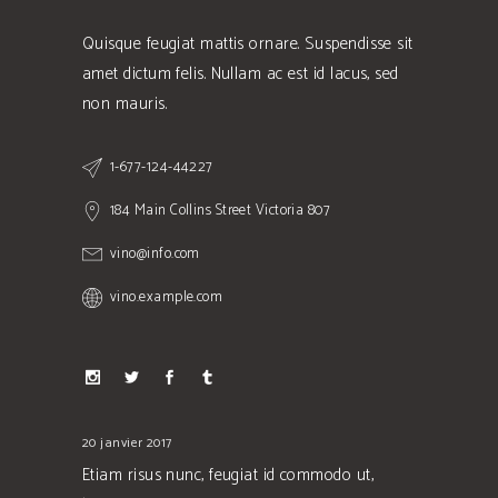
Quisque feugiat mattis ornare. Suspendisse sit
amet dictum felis. Nullam ac est id lacus, sed
non mauris.
1-677-124-44227
184 Main Collins Street Victoria 807
vino@info.com
vino.example.com
20 janvier 2017
Etiam risus nunc, feugiat id commodo ut,