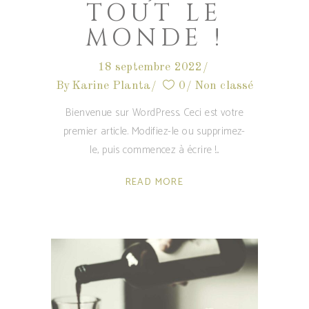
TOUT LE
MONDE !
18 septembre 2022
By
Karine Planta
0
Non classé
Bienvenue sur WordPress. Ceci est votre
premier article. Modifiez-le ou supprimez-
le, puis commencez à écrire !
READ MORE