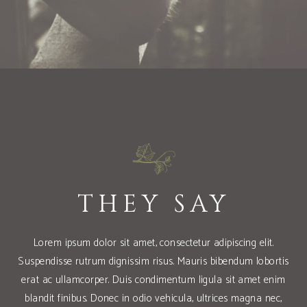
THEY SAY
Lorem ipsum dolor sit amet, consectetur adipiscing elit.
tis
Suspendisse rutrum dignissim risus. Mauris bibendum lobortis
Su
nim
erat ac ullamcorper. Duis condimentum ligula sit amet enim
er
c,
blandit finibus. Donec in odio vehicula, ultrices magna nec,
b