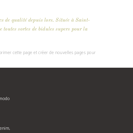
s de qualité depuis lors. Située à Saint-
outes sortes de bidules supers pour la
rimer cette page et créer de nouvelles pages pour
mmodo
 enim,