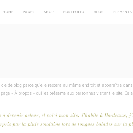
HOME
PAGES
SHOP
PORTFOLIO
BLOG
ELEMENTS
n
Clients
Testimonials
s
Carousel
n
Clients
Team
Testimonials
Parallax Image
s
Carousel
Interactive Info Box
Team
es
Showcase List Item
rticle de blog parce qu’elle restera au même endroit et apparaîtra dans 
Parallax Image
Interactive Holder
age « À propos » qui les présente aux personnes visitant le site. Ce
Interactive Info Box
es
Showcase List Item
Interactive Holder
à devenir acteur, et voici mon site. J’habite à Bordeaux, j’
urpris par la pluie soudaine lors de longues balades sur la pl