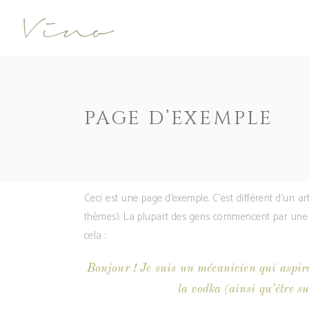
Accordions
Call To Actio
Buttons
Progress Bar
Contact Form
Pricing Table
Accordions
Call To Actio
PAGE D’EXEMPLE
Image Gallery
Counters
Buttons
Progress Bar
Image With Text
Pie Charts
Contact Form
Pricing Table
Parallax
Countdown
Image Gallery
Counters
Tabs
Message Box
Ceci est une page d’exemple. C’est différent d’un a
Image With Text
Pie Charts
Widgetised Sidebar
Google Maps
thèmes). La plupart des gens commencent par une p
Parallax
Countdown
cela :
Tabs
Message Box
Widgetised Sidebar
Google Maps
Bonjour ! Je suis un mécanicien qui aspire 
la vodka (ainsi qu’être s