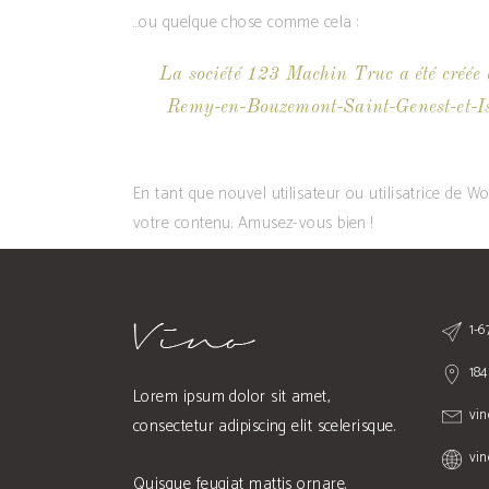
…ou quelque chose comme cela :
La société 123 Machin Truc a été créée e
Remy-en-Bouzemont-Saint-Genest-et-Iss
En tant que nouvel utilisateur ou utilisatrice de 
votre contenu. Amusez-vous bien !
1-
184
Lorem ipsum dolor sit amet,
vi
consectetur adipiscing elit scelerisque.
vi
Quisque feugiat mattis ornare.