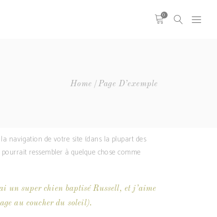
0
Headings
Columns
Highlights
Headings
Home
Page D’exemple
Dropcaps
Columns
Blockquote
Highlights
Icon With Text
Dropcaps
Icon List Item
la navigation de votre site (dans la plupart des
Blockquote
Custom Font
la pourrait ressembler à quelque chose comme
Icon With Text
Icon List Item
Custom Font
ai un super chien baptisé Russell, et j’aime
age au coucher du soleil).