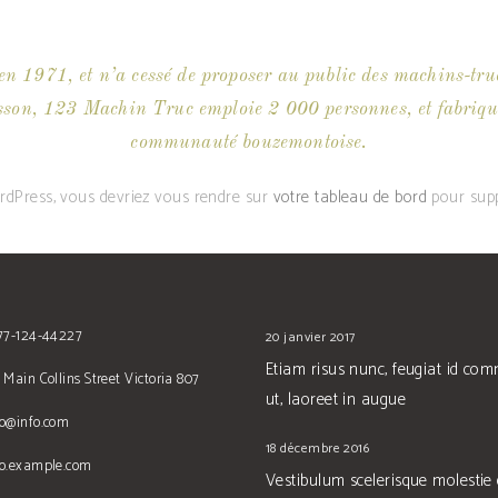
n 1971, et n’a cessé de proposer au public des machins-truc
on, 123 Machin Truc emploie 2 000 personnes, et fabrique t
communauté bouzemontoise.
WordPress, vous devriez vous rendre sur
votre tableau de bord
pour supp
677-124-44227
20 janvier 2017
Etiam risus nunc, feugiat id co
 Main Collins Street Victoria 807
ut, laoreet in augue
no@info.com
18 décembre 2016
no.example.com
Vestibulum scelerisque molestie