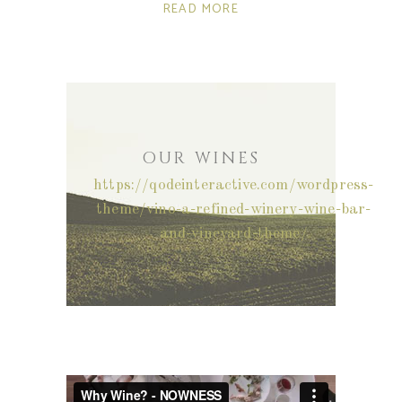
READ MORE
OUR WINES
https://qodeinteractive.com/wordpress-
theme/vino-a-refined-winery-wine-bar-
and-vineyard-theme/