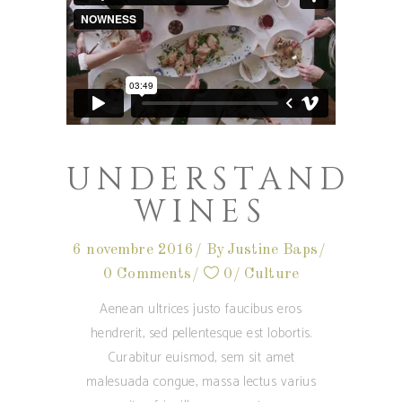
UNDERSTAND
WINES
6 novembre 2016
By
Justine Baps
0 Comments
0
Culture
Aenean ultrices justo faucibus eros
hendrerit, sed pellentesque est lobortis.
Curabitur euismod, sem sit amet
malesuada congue, massa lectus varius