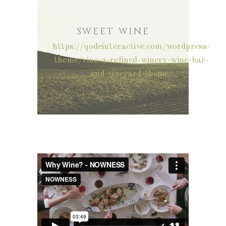
SWEET WINE
https://qodeinteractive.com/wordpress-
theme/vino-a-refined-winery-wine-bar-
and-vineyard-theme/