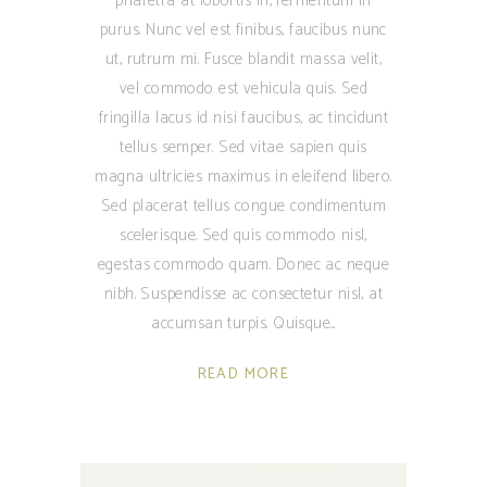
pharetra at lobortis in, fermentum in
purus. Nunc vel est finibus, faucibus nunc
ut, rutrum mi. Fusce blandit massa velit,
vel commodo est vehicula quis. Sed
fringilla lacus id nisi faucibus, ac tincidunt
tellus semper. Sed vitae sapien quis
magna ultricies maximus in eleifend libero.
Sed placerat tellus congue condimentum
scelerisque. Sed quis commodo nisl,
egestas commodo quam. Donec ac neque
nibh. Suspendisse ac consectetur nisl, at
accumsan turpis. Quisque
READ MORE