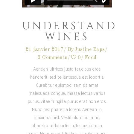
UNDERSTAND
WINES
21 janvier 2017
By
Justine Baps
3 Comments
0
Food
Aenean ultrices justo faucibus eros
hendrerit, sed pellentesque est lobortis.
Curabitur euismod, sem sit amet
malesuada congue, massa lectus varius
purus, vitae fringilla purus erat non eros.
Nunc nec pharetra lorem. Aenean in
maximus nisl. Vestibulum nulla mi,
pharetra at lobortis in, fermentum in
purus. Nunc vel est finibus, faucibus nunc